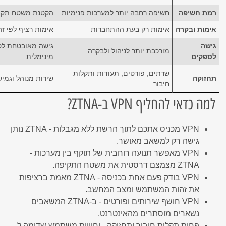
רמת חשיפה
חשיפה רחבה יותר למערכות פנימיות
הקטנת משטח תקי
אימות ובקרה
אימות רק בעת ההתחברות
אימות רציף לפי ז
גישה
גישה מאובטחת לס
מורכבת יותר לניהול ולבקרה
לספקים
מינימלית
שרתים, פורטים, תעודות ותקלות
תחזוקה
שירות מנוהל וגמי
חיבור
למה כדאי להחליף VPN ב-ZTNA?
VPN מכניס אתכם לתוך הרשת ללא מגבלות - ZTNA נותן
גישה רק למשאב מאושר.
VPN מאפשר תנועה רוחבית של תוקף בין מערכות -
ZTNA מצמצם דרסטית את משטח התקיפה.
VPN בודק פעם אחת בכניסה - ZTNA מאמת ברציפות
את זהות המשתמש ומצב המחשב.
VPN חושף שירותים ופורטים - ב-ZTNA המשאבים
נשארים מוסתרים מהאינטרנט.
פחות תקלות חיבור ותחזוקה - וחוויית משתמש שדומה ל-