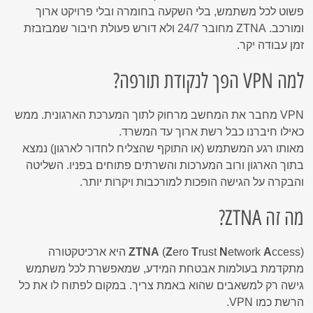
פשוט לכל משתמש, בלי השקעה בחומרה ובלי פרויקט ארוך
ומורכב. ZTNA מחובר 24/7 ולא דורש פעולת חיבור שמבזבזת
זמן עבודה יקר.
למה VPN הפך לנקודת תורפה?
VPN מחבר את המחשב מרחוק לתוך המערכת הארגונית. ממש
כאילו חיברנו כבל רשת ארוך עד המשרד.
מאותו רגע המשתמש (או התוקף שהצליח לחדור לארגון) נמצא
בתוך הארגון ורוב המערכות והשרתים פתוחים בפניו. השליטה
והבקרה על הגישה הופכות למורכבות ויקרות יותר.
מה זה ZTNA?
A
etwork
N
rust
T
ero
Z
(
ZTNA
ccess) היא ארכיטקטורה
מתקדמת בעולמות אבטחת המידע, שמאפשרת לכל משתמש
גישה רק למשאבים שהוא באמת צריך. במקום לפתוח לו את כל
הרשת כמו VPN.