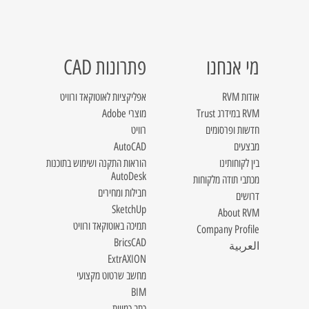
מי אנחנו
פתרונות CAD
אודות RVM
אפליקציות לאוטוקאד ורוויט
RVM במידרג Trust
מוצרי Adobe
חדשות ופרסומים
רוויט
מבצעים
AutoCAD
בין לקוחותינו
הוראות התקנה ושימוש בתוכנות
AutoDesk
מכתבי תודה מלקוחות
חבילות ומחירים
דרושים
SketchUp
About RVM
תמיכה באוטוקאד ורוויט
Company Profile
BricsCAD
العربية
ExtrAXION
מחשב שרטוט מקצועי
BIM
כתב כמויות