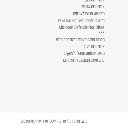
אנטי וירוס ארגוני
גיבוי ענן מבוצר לשרתים
בדיקת חדירוּת - Penetration Test
Microsoft Defender for Office
365
הדרכת מודעות עובדים לאבטחת מידע
אנטי וירוס בענן
חבילת אבטחה מנוהלת לעסקים
נוהל טיפול ותגובה באירועי סייבר
עוצב ופותח ע"י
פרומו - אסטרטגיה שיווקית ופרסום