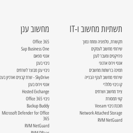
תשתיות מחשוב ו-IT
מחשוב ענן
תקשורת, טלפוניה ומתח נמוך
Office 365
שירותי מחשוב לעסקים
Sap Business One
פרויקטים ומעבר לענן
אנטי ספאם
אנטי וירוס ארגוני
גיבוי בענן
תמיכה ברשתות מחשבים
גיבוי ענן מבוצר לשרתים
שירותי מחשוב לענף הבנייה
SkyDrive - שרת קבצים וארכיון בענן
קו גיבוי סלולרי
אנטי וירוס בענן
ציוד מחשוב ושרתים
Hosted Exchange
קווי תמסורת
גיבוי Office 365
תוכנת גיבוי Veeam
Backup Buddy
Microsoft Defender for Office
Network Attached Storage
365
RVM NetGuard
RVM NetGuard
RVM DRaas