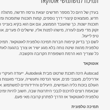
תמיכה למשתמשי אוטוקאד
Network
Microsoft Defender for Of
המשכיות עסקית - כל מה שצריך לדעת
9 פעולות החובה להגנת המידע האישי שלכם מפריצות סייבר
RVM Ne
בעידן של היום כל מספר חודשים יוצאת גרסה חדשה, מתגלה 
RVM
אנטי וירוס ESET
חדש, מומצאים קיצורי דרך נוספים, קמות תוכנות שתומכות ומ
אנטי וירוס ארגוני
תוכנות ישנות. כך שהעובד הממוצע, וגם אם הוא בקיא בענייני ת
זקוק מדי פעם לעזרה, מישהו לפנות אליו, שישלים לו פערים, או י
גיבוי ענן מבוצר לשרתים
טיפ לייעול.
בדיקת חדירוּת - Penetration Test
לשם כך בדיוק קיימות חברות תמיכה טלפונית לאוטוקאד. תמיכ
Microsoft Defender for Office 365
טלפונית מהווה שיטה נוחה בלא מגע ישיר או צורך בהגעה לאת
כל שצריך הוא הרמת השפופרת הקרובה והקשבה.
הדרכת מודעות עובדים לאבטחת מידע
אנטי וירוס בענן
אוטוקאד
חבילת אבטחה מנוהלת לעסקים
Autocad הינה תוכנת שרטו
נוהל טיפול ותגובה באירועי סייבר
אדריכלים, מעצבי פנים, אנשי הנדסה ותעשייה, עובדי מועצות מ
העולם בזכות כליה הגמישים, היעילים והידידותיים למשתמש. א
שבאמת רוצים להיכנס לנבכי היתרונות שבה, חשוב להיות זמיני
טלפונית לאוטוקאד אז הדרך לפתרון קרובה מאי פעם.
תמיכה טלפונית