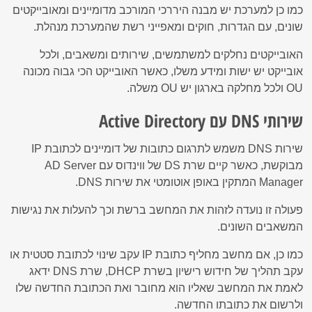
כמו כן למערכת יש מבנה היררכי המורכב מדומיינים ומאובייקטים
שונים, עם הגדרות, חוקים ומאפייני רשת שהמערכת מנהלת.
האובייקטים נחלקים למשתמשים, שירותים ומשאבים, ולכל
אובייקט יש ישות ומידע משלו, כאשר האובייקט הכי גבוה מכונה
OU ולכל מחלקה בארגון יש OU משלה.
שירותי DNS עם Active Directory
שירות DNS משמש לתרגום כתובות של דומיינים לכתובת IP
מבוקשת, כאשר קיים שרת DS של ווינדוס עם AD Server
Manager המתקין באופן אוטומטי את שירות DNS.
פעולה זו נועדה לזהות את המחשב ברשת וכך להעלות את נגישות
המשאבים השונים.
כמו כן, אם מחשב מחליף כתובת IP עקב שינוי לכתובת סטטית או
עקב תהליך של חידוש רישיון בשרת DHCP, שרת DNS ידאג
לאמת את המחשב שאליו הוא מחובר ואת הכתובת החדשה שלו
ולרשום את כתובתו החדשה.