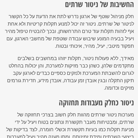
החשיבות של ניטור שרתים
חלק מניהול שוטף של ארגון נדרש לתת את הדעת על כל הקשור
לניטור של שרתים. ניטור זה יכול למנוע תקלות קריטיות ולא אחת
אף לזהות תקלות עוד טרם התרחשותן, ובכך להבטיח טיפול מהיר
ויעיל בבעיה המונע שיבוש עבודה שוטפת של מחשבי הארגון, עם
תפקוד מיטבי, יעיל, מהיר, איכותי ובטוח.
מאידך, ללא פעולות ניטור, תקלות יזוהו במחשבים בשלבים
מתקדמים שלהן, כשהן כבר מזיקות למערכת, והן יכולות בהחלט
לגרום להשבתת המערכת ולנזקים כספיים כבדים לארגון עקב
תיקון התקלה ובגין אובדן זמן עבודה, אובדן מידע, חדירת גורמים
מזיקים וכדומה.
ניטור כחלק מעבודות תחזוקה
מערכות ניטור שרתים מהוות חלק חשוב בצרכי תחזוקה של
שרתים, ומבטיחות מעבר תקשורת ונתונים בטוח ויעיל על ידי
מניעת תקלות כמו בעיות תקשורת וכשלי חומרה, לצד בדיקות של
ביצועי השרתים ומידת זמינותם, ומתן מענה מהיר ויעיל למערכות