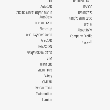
חדשות ופרסומים
רוויט
מבצעים
AutoCAD
בין לקוחותינו
הוראות התקנה ושימוש בתוכנות
AutoDesk
מכתבי תודה מלקוחות
חבילות ומחירים
דרושים
SketchUp
About RVM
תמיכה באוטוקאד ורוויט
Company Profile
BricsCAD
العربية
ExtrAXION
מחשב שרטוט מקצועי
BIM
כתב כמויות
פיתוח תוכנה
V-Ray
Civil 3D
הדרכה והטמעה
Twinmotion
Lumion