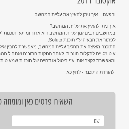
אוקטובר 2011
Network
Microsoft Defender for Of
המשכיות עסקית - כל מה שצריך לדעת
9 פעולות החובה להגנת המידע האישי שלכם מפריצות סייבר
RVM Ne
והפעם – איך ניתן להאיץ את עליית המחשב
RVM
אנטי וירוס ESET
איך ניתן להאיץ את עליית המחשב?
אנטי וירוס ארגוני
במחשבים רבים זמן עליית המחשב הוא ארוך ומייגע ותוכנות 
גיבוי ענן מבוצר לשרתים
לפתור את הבעיה ע"י תוכנת Soluto.
בדיקת חדירוּת - Penetration Test
התוכנה מאיצה את תהליך עליית המחשב, מאפשרת להבין אילו 
אוטומטיים לתקלות חוזרות. לאחר התקנת התוכנה ואתחול ה
Microsoft Defender for Office 365
ומאפשרת לקצר אותו ע"י ביטול או דחייה של תוכנות שמאיטות
הדרכת מודעות עובדים לאבטחת מידע
להורדת התוכנה -
לחץ כאן
אנטי וירוס בענן
חבילת אבטחה מנוהלת לעסקים
נוהל טיפול ותגובה באירועי סייבר
השאירו פרטים כאן ומומחה פת