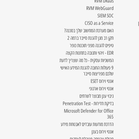
RVM DRaas
RVM WebGuard
SIEM SOC
CISO as a Service
האם מערכת המחשוב שלך בסכנה?
תקן רב מגן להגנת סייבר ברמה 2
טיפים להגנה מפני תוכנות כופר
EDR - זיהוי ותגובה בתחנות הקצה
המשכיות עסקית - כל מה שצריך לדעת
9 פעולות החובה להגנת המידע האישי
שלכם מפריצות סייבר
אנטי וירוס ESET
אנטי וירוס ארגוני
גיבוי ענן מבוצר לשרתים
בדיקת חדירוּת - Penetration Test
Microsoft Defender for Office
365
הדרכת מודעות עובדים לאבטחת מידע
אנטי וירוס בענן