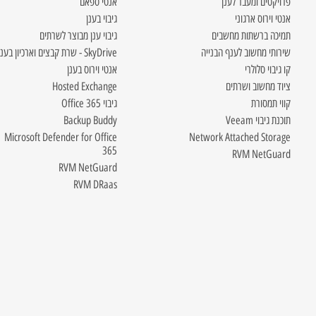
פרויקטים ומעבר לענן
אנטי ספאם
אנטי וירוס ארגוני
גיבוי בענן
תמיכה ברשתות מחשבים
גיבוי ענן מבוצר לשרתים
שירותי מחשוב לענף הבנייה
SkyDrive - שרת קבצים וארכיון בענן
קו גיבוי סלולרי
אנטי וירוס בענן
ציוד מחשוב ושרתים
Hosted Exchange
קווי תמסורת
גיבוי Office 365
תוכנת גיבוי Veeam
Backup Buddy
Microsoft Defender for Office
Network Attached Storage
365
RVM NetGuard
RVM NetGuard
RVM DRaas