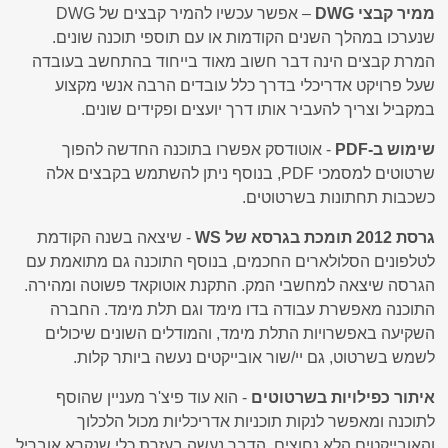
ממיר קבצי DWG
– אפשר עכשיו להמיר קבצים של DWG
שנערכו במהלך השנים הקודמות או עם תוספי תוכנה שונים.
המרת קבצים הינה דבר חשוב מאוד בייחוד בהתחשב בעובדה
שעל פרויקט אדריכלי בדרך כלל עובדים הרבה אנשי מקצוע
במקביל וצריך להעביר אותו דרך יועצים ופקידים שונים.
שימוש ב-PDF
- אוטודסק אפשרו בתוכנה החדשה להפוך
שרטוטים למסמכי PDF, בנוסף ניתן להשתמש בקבצים אלה
כשכבות תחתונות בשרטוטים.
גרסת 2012 תומכת בגרסא של WS
- שיצאה בשנה הקודמת
לטלפונים הסלולארים החכמים, בנוסף התוכנה גם מתואמת עם
הגרסה שיצאה למחשבי המק. התקנת אוטוקאד פשוטה ומהירה.
התוכנה מאפשרת עבודה בדו מימד וגם תלת מימד. החברה
השקיעה באפשרויות התלת מימד, והמודלים השונים שיכולים
לשמש בשרטוט, גם יי/שור אובייקטים נעשה ביותר קלות.
איתור כפילויות בשרטוטים
- הוא עוד פיצ'ר מעניין שהוסף
לתוכנה ומאפשר לנקות תוכניות אדריכליות מכול הלכלוך
והאובייקטים הלא נחוצים. הדבר נעשה בעזרת כלי שנקרא אובריל