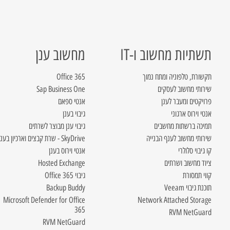
תשתיות מחשוב ו-IT
מחשוב ענן
תקשורת, טלפוניה ומתח נמוך
Office 365
שירותי מחשוב לעסקים
Sap Business One
פרויקטים ומעבר לענן
אנטי ספאם
אנטי וירוס ארגוני
גיבוי בענן
תמיכה ברשתות מחשבים
גיבוי ענן מבוצר לשרתים
שירותי מחשוב לענף הבנייה
SkyDrive - שרת קבצים וארכיון בענן
קו גיבוי סלולרי
אנטי וירוס בענן
ציוד מחשוב ושרתים
Hosted Exchange
קווי תמסורת
גיבוי Office 365
תוכנת גיבוי Veeam
Backup Buddy
Microsoft Defender for Office
Network Attached Storage
365
RVM NetGuard
RVM NetGuard