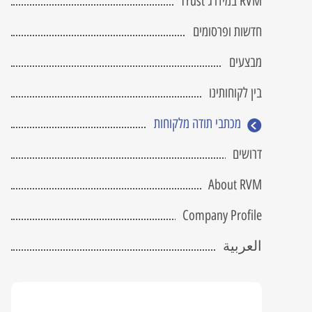
RVM במידרג Trust
מחשב שרטוט מקצועי
 Attached Storage
fice 365
tGuard
RVM NetGuard
BIM
חדשות ופרסומים
כתב כמויות
 DRaas
מבצעים
פיתוח תוכנה
בין לקוחותינו
V-Ray
Civil 3D
מכתבי תודה מלקוחות
הדרכה והטמעה
דרושים
Twinmotion
Lumion
About RVM
Company Profile
العربية