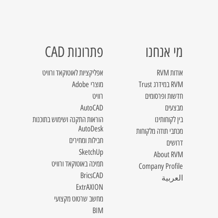
מי אנחנו
פתרונות CAD
אודות RVM
אפליקציות לאוטוקאד ורוויט
RVM במידרג Trust
מוצרי Adobe
חדשות ופרסומים
רוויט
מבצעים
AutoCAD
בין לקוחותינו
הוראות התקנה ושימוש בתוכנות
AutoDesk
מכתבי תודה מלקוחות
חבילות ומחירים
דרושים
SketchUp
About RVM
תמיכה באוטוקאד ורוויט
Company Profile
BricsCAD
العربية
ExtrAXION
מחשב שרטוט מקצועי
BIM