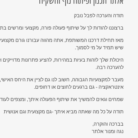
אלתר תכנון ופיתוח נוף והשקיה
Network
Microsoft Defender for Of
המשכיות עסקית - כל מה שצריך לדעת
9 פעולות החובה להגנת המידע האישי שלכם מפריצות סייבר
RVM Ne
תודה והערכה לפבל נובק
RVM
אנטי וירוס ESET
ברצוננו להודות לך על שיתוף פעולה פורה, מקצועי ומרשים בת
אנטי וירוס ארגוני
גיבוי ענן מבוצר לשרתים
מאז תחילת דרכנו המשותפת, אתה מהווה עבורנו גורם מקצועי אמ
שיש תמיד על מי לסמוך.
בדיקת חדירוּת - Penetration Test
Microsoft Defender for Office 365
היכולת שלך לזהות בעיות במהירות, להציע פתרונות מדוייקים ו
להערכה רבה.
הדרכת מודעות עובדים לאבטחת מידע
אנטי וירוס בענן
מעבר למקצועיות הגבוהה, חשוב לנו גם לציין את היחס האישי
אינטראקציה - גם ברגעים לחוצים או דחופים.
חבילת אבטחה מנוהלת לעסקים
נוהל טיפול ותגובה באירועי סייבר
שמחים וגאים להמשיך את שיתוף הפעולה איתך, ומצפים לעו
תודה על כל מה שאתה מביא איתך -גם מקצועית וגם אנושית
בברכה והוקרה,
נגה ומנור אלתר