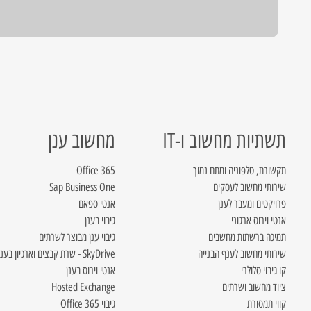
תשתיות מחשוב ו-IT
מחשוב ענן
תקשורת, טלפוניה ומתח נמוך
Office 365
שירותי מחשוב לעסקים
Sap Business One
פרויקטים ומעבר לענן
אנטי ספאם
אנטי וירוס ארגוני
גיבוי בענן
תמיכה ברשתות מחשבים
גיבוי ענן מבוצר לשרתים
שירותי מחשוב לענף הבנייה
SkyDrive - שרת קבצים וארכיון בענן
קו גיבוי סלולרי
אנטי וירוס בענן
ציוד מחשוב ושרתים
Hosted Exchange
קווי תמסורת
גיבוי Office 365