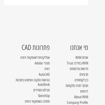
מי אנחנו
פתרונות CAD
אודות RVM
אפליקציות לאוטוקאד ורוויט
RVM במידרג Trust
מוצרי Adobe
חדשות ופרסומים
רוויט
מבצעים
AutoCAD
בין לקוחותינו
הוראות התקנה ושימוש בתוכנות
AutoDesk
מכתבי תודה מלקוחות
חבילות ומחירים
דרושים
SketchUp
About RVM
תמיכה באוטוקאד ורוויט
Company Profile