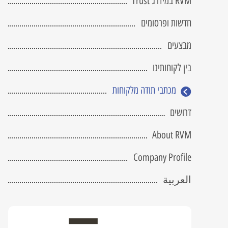
RVM במידרג Trust
מחשב שרטוט מקצועי
 Attached Storage
fice 365
tGuard
RVM NetGuard
BIM
חדשות ופרסומים
כתב כמויות
 DRaas
מבצעים
פיתוח תוכנה
בין לקוחותינו
V-Ray
Civil 3D
מכתבי תודה מלקוחות
הדרכה והטמעה
דרושים
Twinmotion
Lumion
About RVM
Company Profile
العربية