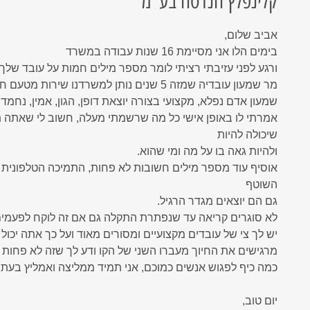
קלינפלץ הנדסה בע"מ
Network
Microsoft Defender for Of
המשכיות עסקית - כל מה שצריך לדעת
9 פעולות החובה להגנת המידע האישי שלכם מפריצות סייבר
RVM Ne
אביב שלום,
RVM
אנטי וירוס ESET
בימים הלו אני מסיימת 16 שנות עבודה במשרד
אנטי וירוס ארגוני
ורגע לפני עזיבתי רציתי לומר מספר מילים חמות על עובד שלך
מר שמעון עובדיה שמזה 5 שנים נותן למשרדנו שירות מטעם חברתך.
גיבוי ענן מבוצר לשרתים
שמעון אדם נפלא, מקצועי בצורה יוצאת דופן, הגון, אמין, נחמד 
בדיקת חדירוּת - Penetration Test
אמרתי לו באופן אישי כל מה שרשמתי מעלה, חשוב לי שאתה ת
Microsoft Defender for Office 365
שיכולה להיות
ולהיות גאה בו על מה ומי שהוא.
הדרכת מודעות עובדים לאבטחת מידע
אוסיף עוד מספר מילים חשובות לא פחות, התמיכה הטלפונית 
אנטי וירוס בענן
השוטף
חבילת אבטחה מנוהלת לעסקים
גם הם יוצאים מגדר הרגיל.
לא סוגרים קריאה עד שנפתרת התקלה גם אם זה לוקח לפעמים
נוהל טיפול ותגובה באירועי סייבר
יש לך צי של עובדים מקצועיים ומסורים מאוד ועל כך אתה יכול 
מרגישים את החיוך מעברו השני של הקו ודע לך שזה לא פחות ח
כמה כיף לפגוש אנשים כמוכם, אני תמיד ממליצה ואמליץ בעתיד
יום טוב,