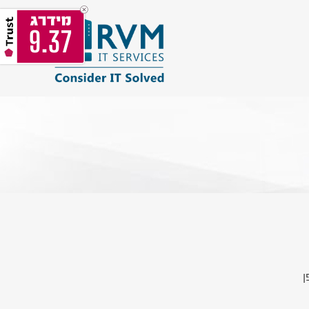
9.37
ן