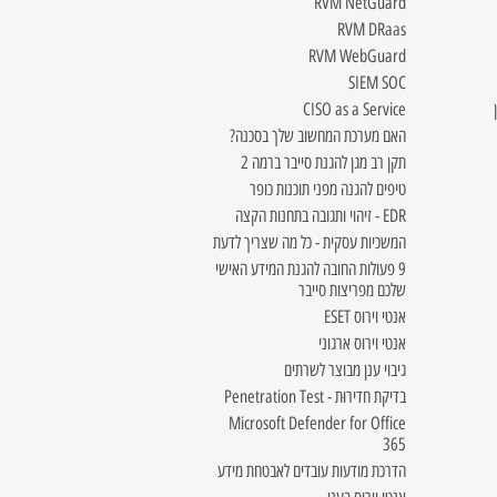
RVM NetGuard
RVM DRaas
RVM WebGuard
SIEM SOC
CISO as a Service
האם מערכת המחשוב שלך בסכנה?
תקן רב מגן להגנת סייבר ברמה 2
טיפים להגנה מפני תוכנות כופר
EDR - זיהוי ותגובה בתחנות הקצה
המשכיות עסקית - כל מה שצריך לדעת
9 פעולות החובה להגנת המידע האישי
שלכם מפריצות סייבר
אנטי וירוס ESET
אנטי וירוס ארגוני
גיבוי ענן מבוצר לשרתים
בדיקת חדירוּת - Penetration Test
Microsoft Defender for Office
365
הדרכת מודעות עובדים לאבטחת מידע