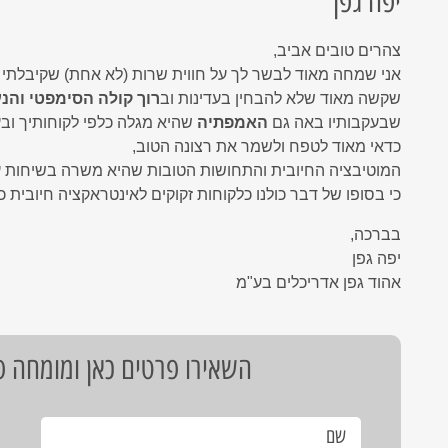
יפה גפן
Network
Microsoft Defender for Of
המשכיות עסקית - כל מה שצריך לדעת
9 פעולות החובה להגנת המידע האישי שלכם מפריצות סייבר
RVM Ne
צהרים טובים אביב,
RVM
אנטי וירוס ESET
אני שמחה מאוד לבשר לך על חווית שרות (לא אחת) שקיבלתי
אנטי וירוס ארגוני
שקשה מאוד שלא להבחין בעדינות וב
רוך קולה הסימפטי והנ
שבעקבותיו באה גם
האמפתיה
שהיא מגלה כלפי לקוחותיך וב
גיבוי ענן מבוצר לשרתים
כדאי מאוד לטפח ולשמר את רצונה הטוב,
בדיקת חדירוּת - Penetration Test
המוטיבציה החיובית והתחושות הטובות שהיא משרה בשיחות ע
Microsoft Defender for Office 365
כי בסופו של דבר כולנו כלקוחות זקוקים לאינטראקציה חיובית כ
הדרכת מודעות עובדים לאבטחת מידע
בברכה,
אנטי וירוס בענן
יפה גפן
אהוד גפן אדריכלים בע"מ
חבילת אבטחה מנוהלת לעסקים
נוהל טיפול ותגובה באירועי סייבר
השאירו פרטים כאן ומומחה פת