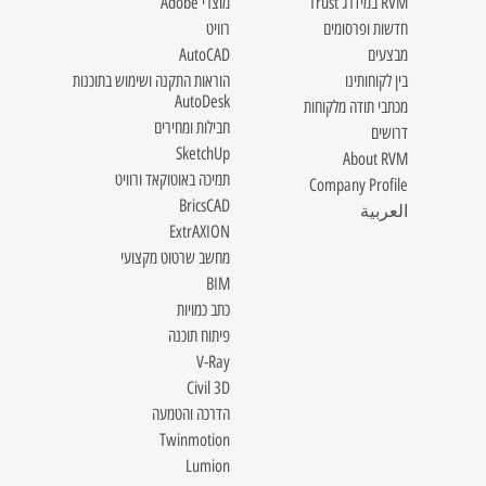
RVM במידרג Trust
מוצרי Adobe
חדשות ופרסומים
רוויט
מבצעים
AutoCAD
בין לקוחותינו
הוראות התקנה ושימוש בתוכנות
AutoDesk
מכתבי תודה מלקוחות
חבילות ומחירים
דרושים
SketchUp
About RVM
תמיכה באוטוקאד ורוויט
Company Profile
BricsCAD
العربية
ExtrAXION
מחשב שרטוט מקצועי
BIM
כתב כמויות
פיתוח תוכנה
V-Ray
Civil 3D
הדרכה והטמעה
Twinmotion
Lumion