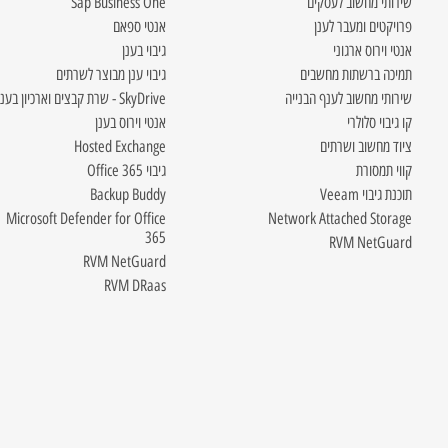
שירותי מחשוב לעסקים
Sap Business One
פרויקטים ומעבר לענן
אנטי ספאם
אנטי וירוס ארגוני
גיבוי בענן
תמיכה ברשתות מחשבים
גיבוי ענן מבוצר לשרתים
שירותי מחשוב לענף הבנייה
SkyDrive - שרת קבצים וארכיון בענן
קו גיבוי סלולרי
אנטי וירוס בענן
ציוד מחשוב ושרתים
Hosted Exchange
קווי תמסורת
גיבוי Office 365
תוכנת גיבוי Veeam
Backup Buddy
Microsoft Defender for Office
Network Attached Storage
365
RVM NetGuard
RVM NetGuard
RVM DRaas