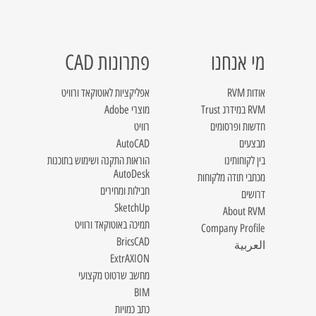
מי אנחנו
פתרונות CAD
אודות RVM
אפליקציות לאוטוקאד ורוויט
RVM במידרג Trust
מוצרי Adobe
חדשות ופרסומים
רוויט
מבצעים
AutoCAD
בין לקוחותינו
הוראות התקנה ושימוש בתוכנות
AutoDesk
מכתבי תודה מלקוחות
חבילות ומחירים
דרושים
SketchUp
About RVM
תמיכה באוטוקאד ורוויט
Company Profile
BricsCAD
العربية
ExtrAXION
מחשב שרטוט מקצועי
BIM
כתב כמויות