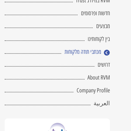
RVM במידרג Trust
מחשב שרטוט מקצועי
 Attached Storage
fice 365
tGuard
RVM NetGuard
BIM
חדשות ופרסומים
כתב כמויות
 DRaas
מבצעים
פיתוח תוכנה
בין לקוחותינו
V-Ray
Civil 3D
מכתבי תודה מלקוחות
הדרכה והטמעה
דרושים
Twinmotion
Lumion
About RVM
Company Profile
العربية