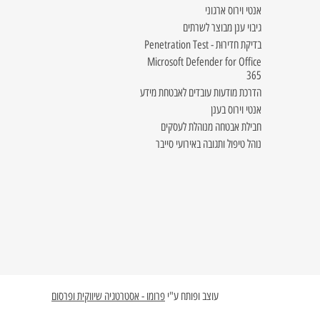
אנטי וירוס ארגוני
גיבוי ענן מבוצר לשרתים
בדיקת חדירוּת - Penetration Test
Microsoft Defender for Office
365
הדרכת מודעות עובדים לאבטחת מידע
אנטי וירוס בענן
חבילת אבטחה מנוהלת לעסקים
נוהל טיפול ותגובה באירועי סייבר
עוצב ופותח ע"י
פרומו - אסטרטגיה שיווקית ופרסום