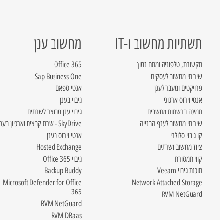
תשתיות מחשוב ו-IT
מחשוב ענן
תקשורת, טלפוניה ומתח נמוך
Office 365
שירותי מחשוב לעסקים
Sap Business One
פרויקטים ומעבר לענן
אנטי ספאם
אנטי וירוס ארגוני
גיבוי בענן
תמיכה ברשתות מחשבים
גיבוי ענן מבוצר לשרתים
שירותי מחשוב לענף הבנייה
SkyDrive - שרת קבצים וארכיון בענן
קו גיבוי סלולרי
אנטי וירוס בענן
ציוד מחשוב ושרתים
Hosted Exchange
קווי תמסורת
גיבוי Office 365
תוכנת גיבוי Veeam
Backup Buddy
Microsoft Defender for Office
Network Attached Storage
365
RVM NetGuard
RVM NetGuard
RVM DRaas