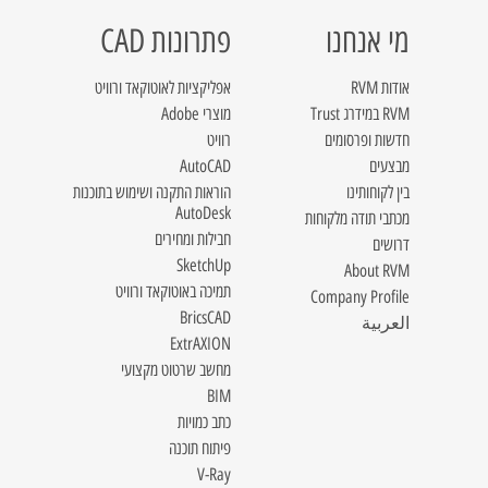
מי אנחנו
פתרונות CAD
אודות RVM
אפליקציות לאוטוקאד ורוויט
RVM במידרג Trust
מוצרי Adobe
חדשות ופרסומים
רוויט
מבצעים
AutoCAD
בין לקוחותינו
הוראות התקנה ושימוש בתוכנות
AutoDesk
מכתבי תודה מלקוחות
חבילות ומחירים
דרושים
SketchUp
About RVM
תמיכה באוטוקאד ורוויט
Company Profile
BricsCAD
العربية
ExtrAXION
מחשב שרטוט מקצועי
BIM
כתב כמויות
פיתוח תוכנה
V-Ray