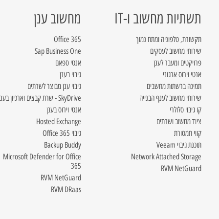
תשתיות מחשוב ו-IT
מחשוב ענן
תקשורת, טלפוניה ומתח נמוך
Office 365
שירותי מחשוב לעסקים
Sap Business One
פרויקטים ומעבר לענן
אנטי ספאם
אנטי וירוס ארגוני
גיבוי בענן
תמיכה ברשתות מחשבים
גיבוי ענן מבוצר לשרתים
שירותי מחשוב לענף הבנייה
SkyDrive - שרת קבצים וארכיון בענן
קו גיבוי סלולרי
אנטי וירוס בענן
ציוד מחשוב ושרתים
Hosted Exchange
קווי תמסורת
גיבוי Office 365
תוכנת גיבוי Veeam
Backup Buddy
Microsoft Defender for Office
Network Attached Storage
365
RVM NetGuard
RVM NetGuard
RVM DRaas