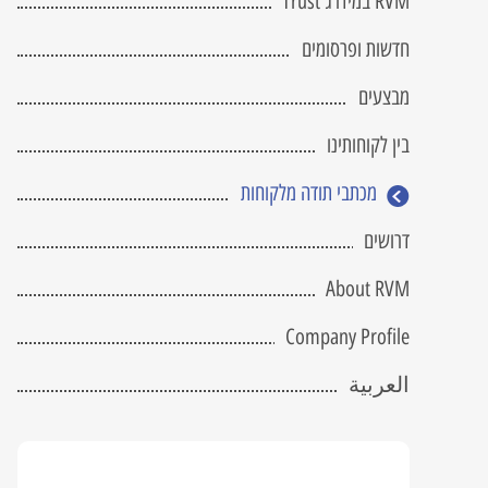
RVM במידרג Trust
מחשב שרטוט מקצועי
 Attached Storage
fice 365
tGuard
RVM NetGuard
BIM
חדשות ופרסומים
כתב כמויות
 DRaas
מבצעים
פיתוח תוכנה
בין לקוחותינו
V-Ray
Civil 3D
מכתבי תודה מלקוחות
הדרכה והטמעה
דרושים
Twinmotion
Lumion
About RVM
Company Profile
العربية