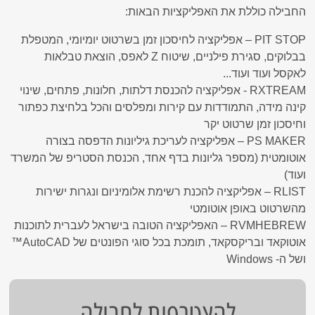
החבילה כוללת את האפליקציות הבאות:
PIT STOP – אפליקציה לחיסכון זמן בשרטוט יומיומי, המטפלת
בבלוקים, סגירת פילניים, שיטוח Z לאפס, הוצאת טבלאות
לאקסל ועוד ועוד...
RXTREAM - אפליקציה להכנסת דלתות, חלונות, פתחים, שינוי
קינה מידה, התמודדות עם קירות ומפלסים והכל בלחיצת כפתור
וחיסכון זמן שרטוט יקר
PS MAKER – אפליקציה לעריכת גיליונות הדפסה בצורה
אוטומטית (מספר גליונות בדף אחד, הכנסת הסטריפ של המשרד
ועוד)
RLIST – אפליקציה להכנת רשימת אלומיניום ונגרות ישירות
מהשרטוט באופן אוטומטי
RVMHEBREW – האפליקציה הטובה בישראל לעברית לתוכנות
אוטוקאד ובריקסקאד, תומכת בכל סוגי הפונטים של AutoCAD™
ושל ה- Windows
להצטרפות לחבילה