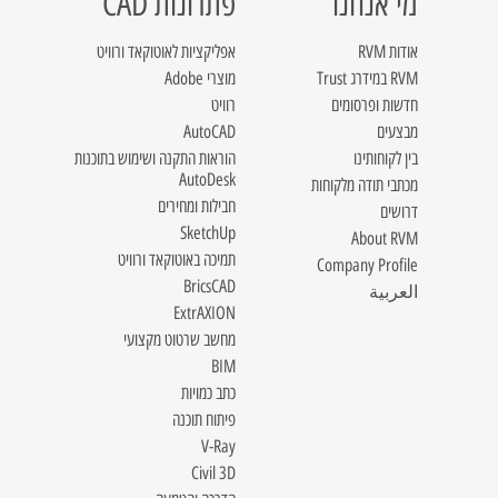
מי אנחנו
פתרונות CAD
אודות RVM
אפליקציות לאוטוקאד ורוויט
RVM במידרג Trust
מוצרי Adobe
חדשות ופרסומים
רוויט
מבצעים
AutoCAD
בין לקוחותינו
הוראות התקנה ושימוש בתוכנות
AutoDesk
מכתבי תודה מלקוחות
חבילות ומחירים
דרושים
SketchUp
About RVM
תמיכה באוטוקאד ורוויט
Company Profile
BricsCAD
العربية
ExtrAXION
מחשב שרטוט מקצועי
BIM
כתב כמויות
פיתוח תוכנה
V-Ray
Civil 3D