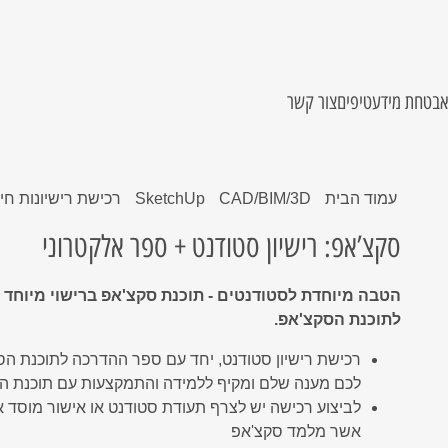
אבטחת מידע
טיפים
צור קשר
Of
ח נמוך
RVM Zero Trust
צור קשר
ם
Sap Busin
RVM NetGuard
תמיכה טכנית
אם
RVM DRaas
כניסת לקוחות
עמוד הבית
CAD/BIM/3D
SketchUp
רכישת רישיונות חינ
ן
RVM WebGuard
התחברו אלי
סקצ’אפ: רישיון סטודנט + ספר אלקטרוני
ים
SIEM SOC
ן מבוצר לשרתים
 בענן
בנייה
CISO as a Service
הטבה מיוחדת לסטודנטים - תוכנת סקצ'אפ ברישוי מיוחד
לתוכנת הסקצ'אפ.
ס בענן
האם מערכת המחשוב שלך בסכנה?
Hosted E
תקן רב מגן להגנת סייבר ברמה 2
רכישת רישיון סטודנט, יחד עם ספר ההדרכה לתוכנת הס
לכם מענה שלם ומקיף ללמידה והתמקצעות עם תוכנת ה
טיפים להגנה מפני תוכנות כופר
לביצוע רכישה יש לצרף תעודת סטודנט או אישור מוסד א
EDR - זיהוי ותגובה בתחנות הקצה
Backu
אשר מלמד סקצ'אפ