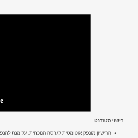
Network
Microsoft Defender for Of
המשכיות עסקית - כל מה שצריך לדעת
9 פעולות החובה להגנת המידע האישי שלכם מפריצות סייבר
RVM Ne
RVM
אנטי וירוס ESET
אנטי וירוס ארגוני
גיבוי ענן מבוצר לשרתים
בדיקת חדירוּת - Penetration Test
Microsoft Defender for Office 365
הדרכת מודעות עובדים לאבטחת מידע
אנטי וירוס בענן
חבילת אבטחה מנוהלת לעסקים
נוהל טיפול ותגובה באירועי סייבר
רישוי סטודנט
הרישיון מונפק אוטומטית לגרסה הנוכחית, על מנת להנפי