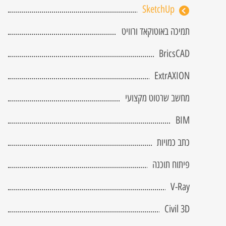
מחשב שרטוט מקצועי
 Attached Storage
fice 365
SketchUp
tGuard
RVM NetGuard
BIM
תמיכה באוטוקאד ורוויט
כתב כמויות
 DRaas
פיתוח תוכנה
BricsCAD
V-Ray
ExtrAXION
Civil 3D
מחשב שרטוט מקצועי
הדרכה והטמעה
Twinmotion
BIM
Lumion
כתב כמויות
פיתוח תוכנה
V-Ray
Civil 3D