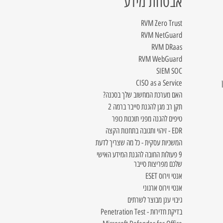
אבטחת מידע
RVM Zero Trust
RVM NetGuard
RVM DRaas
RVM WebGuard
SIEM SOC
CISO as a Service
האם מערכת המחשוב שלך בסכנה?
תקן רב מגן להגנת סייבר ברמה 2
טיפים להגנה מפני תוכנות כופר
EDR - זיהוי ותגובה בתחנות הקצה
המשכיות עסקית - כל מה שצריך לדעת
9 פעולות החובה להגנת המידע האישי
שלכם מפריצות סייבר
אנטי וירוס ESET
אנטי וירוס ארגוני
גיבוי ענן מבוצר לשרתים
בדיקת חדירוּת - Penetration Test