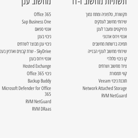
תשתיות מחשוב ו-IT
מחשוב ענן
תקשורת, טלפוניה ומתח נמוך
Office 365
שירותי מחשוב לעסקים
Sap Business One
פרויקטים ומעבר לענן
אנטי ספאם
אנטי וירוס ארגוני
גיבוי בענן
תמיכה ברשתות מחשבים
גיבוי ענן מבוצר לשרתים
שירותי מחשוב לענף הבנייה
SkyDrive - שרת קבצים וארכיון בענן
קו גיבוי סלולרי
אנטי וירוס בענן
ציוד מחשוב ושרתים
Hosted Exchange
קווי תמסורת
גיבוי Office 365
תוכנת גיבוי Veeam
Backup Buddy
Microsoft Defender for Office
Network Attached Storage
365
RVM NetGuard
RVM NetGuard
RVM DRaas