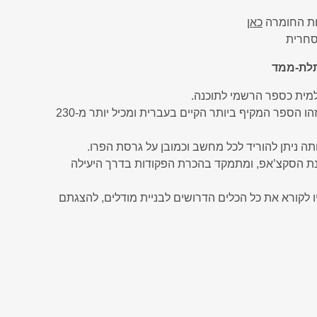
ות החומרה
כאן
סחרית
תלת-ממד
למית כספר הרשמי לתוכנה.
הספר כולל חמישה פרקי לימוד ופרק שלם של תרגילים. זהו הספר המקיף ביותר הקיים בעברית ומכיל יותר מ-230
ה ניתן להוריד לכל מחשב וכמובן על גרסת הפרו.
נת הסקצ’אפ, ומתמקד בהכרת הפקודות בדרך היעילה
 לקורא את כל הכלים הדרושים לבניית מודלים, להצגתם