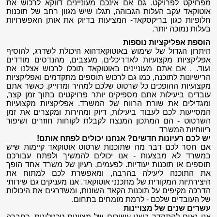
מפרויקט לפרויקט. גם אם אינכם מעוניינים דווקא לרכוש את
אוטוקאד עקב העלות הגבוהה, תגלו שיש מגוון רחב של תוכנות
חלופיות כגון בריקסקאד- המציעות בדיוק את אותן האפשרויות
בעלות נמוכה יותר.
הוספת אפליקציות נוספות
היתרון הגדול של שימוש באוטוקאדהוא היכולת לשדרג, להוסיף
אפליקציות מקצועיות לאדריכלים, מעצבים, מהנדסים מודדים
ועוד. . אם אתם מעוניינים באוטוקאד תוכלו לרכוש אצלנו את
הרישיונות לתוכנה, כמו גם לרכוש תוספים מתקדמים ואפליקציות
מקצועיות ההופכים כל שרטוט שלכם למהיר ומדוייק. כאשר אתם
עובדים ביעילות אתם מספיקים יותר פרויקטים בתוך זמן קצר,
ומגדילים את שורת הרווח של המשרד. אפליקציות מקצועיות
המסייעות לכם לעבוד ביעילות, דיוק ומהירות ומקצרים את זמן
השרטוט - הם המתכון המנצח לקבלת לקוחות חוזרים ושיפור
ריווחיות המשרד
יש לכם רעיונות חדשים? אנחנו יכולים לפתח אותם!
אם חסר לכם דבר מה שתוכנות שרטוט אוטוקאד קיימות שיש
במשרד לא מבצעות - אנו יכולים להמשיך ולפתח עבורכם
תוספים או תוכנות יעודיות. לפעמים, רעיון של משרד אחד הופך
את התוכנה ליעילה בהרבה, ומאפשרת לכם למתוח את
היצירתיות המקורית של מתכנני אוטוקאד. אנו מעניקים גם שירותי
הדרכה מקיפים על תוכנות הקאד השונות, ומשדרגים את היכולות
של העובדים שלכם - לרמת מומחים בתחום.
עשרים שנים של מצויינות
אנו גאים להתהדר בשני עשורים של מצוינות טכנולוגית, כחברה