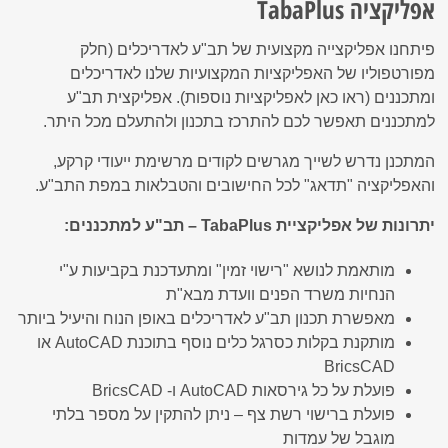
אפליקציה TabaPlus
פיתחנו אפליקצייה מקצועית של תב"ע לאדריכלים (חלק
מפורטפוליו של האפליקציות המקצועיות שלנו לאדריכלים
ומתכננים (ראו כאן לאפליקציות נוספות). אפליקצית תב"ע
למתכננים תאפשר לכם להתרכז בתכנון ולהתעלם מכל היתר.
המתכנן נדרש לשייך מגרשים לקודים מרשימת ייעודי קרקע,
והאפליקציה "תדאג" לכל החישובים והטבלאות במפת התב"ע.
יתרונות של אפליקציית TabaPlus – תב"ע למתכננים:
מותאמת לנושא "רישוי זמין" ומתעדכנת בקביעות ע"י
הנחיות משרד הפנים וועדת מבא"ת
מאפשרת תכנון תב"ע לאדריכלים באופן הנוח והיעיל ביותר
מותקנת בקלות כסרגל כלים נוסף בתוכנת AutoCAD או
BricsCAD
פועלת על כל גירסאות AutoCAD ו- BricsCAD
פועלת ברישוי רשת צף – ניתן להתקין על מספר בלתי
מוגבל של עמדות