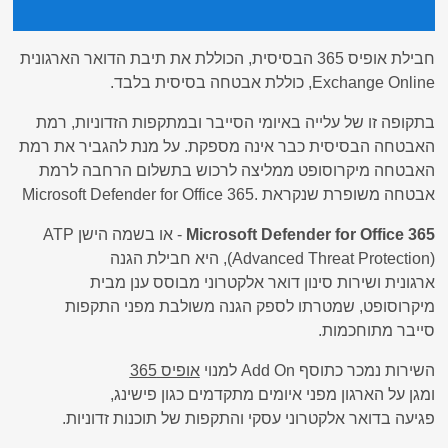
חבילת אופיס 365 הבסיסית, הכוללת את תיבת הדואר הארגונית
Exchange Online
, כוללת אבטחה בסיסית בלבד.
בתקופה זו של עלייה באיומי הסייבר ובמתקפות הזדוניות, רמת
האבטחה הבסיסית כבר אינה מספקת. על מנת להגביר את רמת
האבטחה מיקרוסופט ממליצה לרכוש בתשלום הרחבה לרמת
אבטחה משופרת שנקראת
Microsoft Defender for Office 365.
Microsoft Defender for Office 365
- או בשמה הישן
ATP
(Advanced Threat Protection)
, היא חבילת הגנה
ארגונית
ושירות
סינון
דואר
אלקטרוני
מבוסס
ענן
מבית
מיקרוסופט, שמטרתו
לספק
הגנה
משולבת
מפני
התקפות
סייבר
מתוחכמות.
השירות נמכר כתוסף
Add On
למנוי
אופיס 365
ומגן
על
הארגון
מפני
איומים
מתקדמים כגון פישינג,
פגיעה
בדואר
אלקטרוני
עסקי
והתקפות
של
תוכנות
זדוניות.