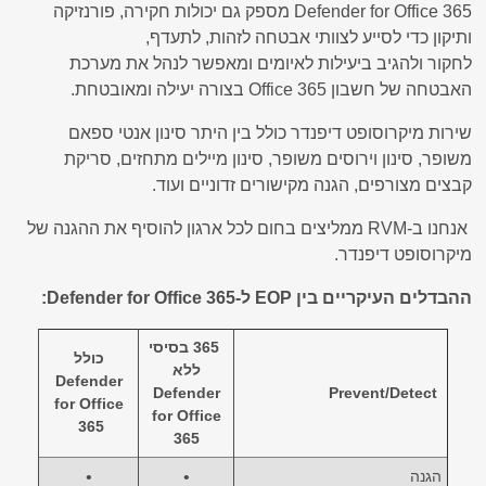
Defender for Office 365
מספק
גם
יכולות
חקירה, פורנזיקה
ותיקון
כדי
לסייע
לצוותי
אבטחה
לזהות,
לתעדף,
לחקור
ולהגיב
ביעילות
לאיומים ומאפשר לנהל את מערכת
האבטחה של חשבון
Office 365
בצורה יעילה ומאובטחת.
שירות מיקרוסופט דיפנדר כולל בין היתר סינון אנטי ספאם
משופר, סינון וירוסים משופר, סינון מיילים מתחזים, סריקת
קבצים מצורפים, הגנה מקישורים זדוניים ועוד.
אנחנו ב-
RVM
ממליצים בחום לכל ארגון להוסיף את ההגנה של
מיקרוסופט דיפנדר.
ההבדלים העיקריים בין
EOP
ל-
Defender for Office 365
:
365 בסיסי
כולל
ללא
Defender
Defender
Prevent/Detect
for Office
for Office
365
365
הגנה
•
•