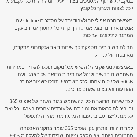
במקביל לשיתוף המסמכים בצורה יעילה ומהירה, תוכלו לקבוע מי
יוכל לצפות ולערוך כל קובץ.
באפשרותכם אף ליצור ולעבוד יחד על מסמכים On line עם
אנשים אחרים ובזמן אמת. דרך כך תוכלו לחסוך זמן רב עקב
המתנה לתיקונים ועריכות.
חבילת השירותים מספקת לך שירות דואר אלקטרוני מתקדם,
מאובטח וקל לניהול.
באמצעות ממשק ניהול הנגיש מכל מקום תוכלו להגדיר במהירות
משתמשים חדשים ולנהל את תיבות הדואר של הארגון ועם
‎50GB של שטח אחסון לכל משתמש, תוכלו לשמור את כל
ההודעות והקבצים שאתם צריכים.
לצד שירותי הדואר תוכלו להשתמש בלוח השנה של אופיס 365
ובו היכולת לראות את זמינותם של עובדים אחרים בארגון. כל זאת
על מנת לייצר סביבת עבודה מתקדמת ומהירה לתפעול.
למרות היותו פתרון ענן, אופיס 365 עומד בתקני האבטחה
החמורים ביותר ואף מספק זמינות ושרידות של למעלה מ-99%.