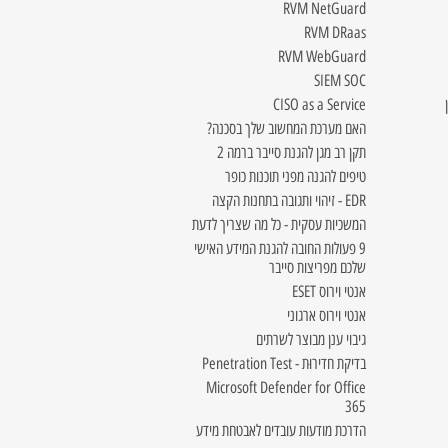
RVM NetGuard
RVM DRaas
RVM WebGuard
SIEM SOC
CISO as a Service
האם מערכת המחשוב שלך בסכנה?
תקן רב מגן להגנת סייבר ברמה 2
טיפים להגנה מפני תוכנות כופר
EDR - זיהוי ותגובה בתחנות הקצה
המשכיות עסקית - כל מה שצריך לדעת
9 פעולות החובה להגנת המידע האישי
שלכם מפריצות סייבר
אנטי וירוס ESET
אנטי וירוס ארגוני
גיבוי ענן מבוצר לשרתים
בדיקת חדירוּת - Penetration Test
Microsoft Defender for Office
365
הדרכת מודעות עובדים לאבטחת מידע