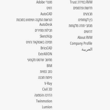
RVM במידרג Trust
מוצרי Adobe
חדשות ופרסומים
רוויט
מבצעים
AutoCAD
בין לקוחותינו
הוראות התקנה ושימוש בתוכנות
AutoDesk
מכתבי תודה מלקוחות
חבילות ומחירים
דרושים
SketchUp
About RVM
תמיכה באוטוקאד ורוויט
Company Profile
BricsCAD
العربية
ExtrAXION
מחשב שרטוט מקצועי
BIM
כתב כמויות
פיתוח תוכנה
V-Ray
Civil 3D
הדרכה והטמעה
Twinmotion
Lumion