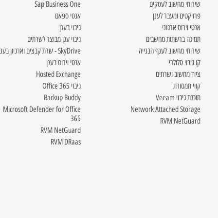
שירותי מחשוב לעסקים
Sap Business One
פרויקטים ומעבר לענן
אנטי ספאם
אנטי וירוס ארגוני
גיבוי בענן
תמיכה ברשתות מחשבים
גיבוי ענן מבוצר לשרתים
שירותי מחשוב לענף הבנייה
SkyDrive - שרת קבצים וארכיון בענן
קו גיבוי סלולרי
אנטי וירוס בענן
ציוד מחשוב ושרתים
Hosted Exchange
קווי תמסורת
גיבוי Office 365
תוכנת גיבוי Veeam
Backup Buddy
Microsoft Defender for Office
Network Attached Storage
365
RVM NetGuard
RVM NetGuard
RVM DRaas