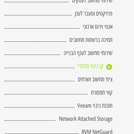
שירותי מחשוב לעסקים
מחשב שרטוט מקצועי
 Attached Storage
fice 365
tGuard
RVM NetGuard
BIM
פרויקטים ומעבר לענן
כתב כמויות
 DRaas
אנטי וירוס ארגוני
פיתוח תוכנה
תמיכה ברשתות מחשבים
V-Ray
Civil 3D
שירותי מחשוב לענף הבנייה
הדרכה והטמעה
קו גיבוי סלולרי
Twinmotion
Lumion
ציוד מחשוב ושרתים
קווי תמסורת
תוכנת גיבוי Veeam
Network Attached Storage
RVM NetGuard