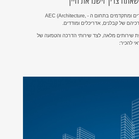
תה צריך וישנו את חייך
חברת אר.וי.אם מספקת שירותי מחשוב, פיתוח ותמיכה ממוקדים ומתקדמים בתחום ה - AEC (Architecture,
ת שירותים מלאה, לצד שירותי הדרכה והטמעה של
י להכיר: