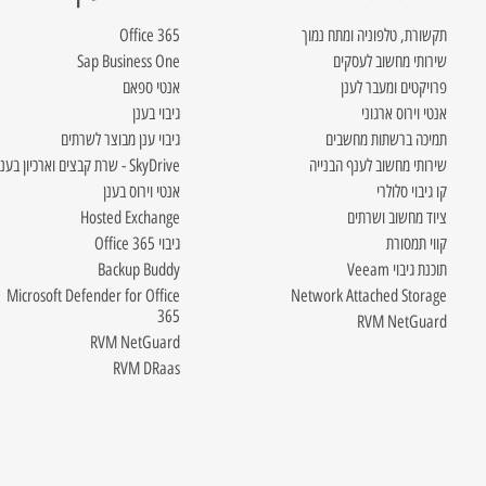
תקשורת, טלפוניה ומתח נמוך
Office 365
שירותי מחשוב לעסקים
Sap Business One
פרויקטים ומעבר לענן
אנטי ספאם
אנטי וירוס ארגוני
גיבוי בענן
תמיכה ברשתות מחשבים
גיבוי ענן מבוצר לשרתים
שירותי מחשוב לענף הבנייה
SkyDrive - שרת קבצים וארכיון בענן
קו גיבוי סלולרי
אנטי וירוס בענן
ציוד מחשוב ושרתים
Hosted Exchange
קווי תמסורת
גיבוי Office 365
תוכנת גיבוי Veeam
Backup Buddy
Microsoft Defender for Office
Network Attached Storage
365
RVM NetGuard
RVM NetGuard
RVM DRaas