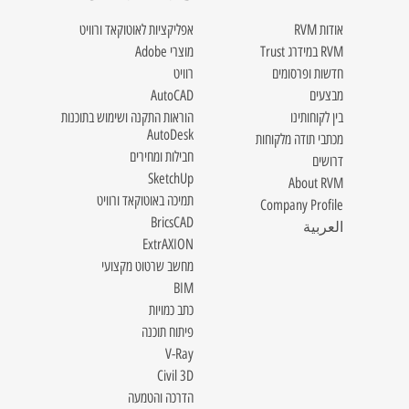
אודות RVM
אפליקציות לאוטוקאד ורוויט
RVM במידרג Trust
מוצרי Adobe
חדשות ופרסומים
רוויט
מבצעים
AutoCAD
בין לקוחותינו
הוראות התקנה ושימוש בתוכנות
AutoDesk
מכתבי תודה מלקוחות
חבילות ומחירים
דרושים
SketchUp
About RVM
תמיכה באוטוקאד ורוויט
Company Profile
BricsCAD
العربية
ExtrAXION
מחשב שרטוט מקצועי
BIM
כתב כמויות
פיתוח תוכנה
V-Ray
Civil 3D
הדרכה והטמעה