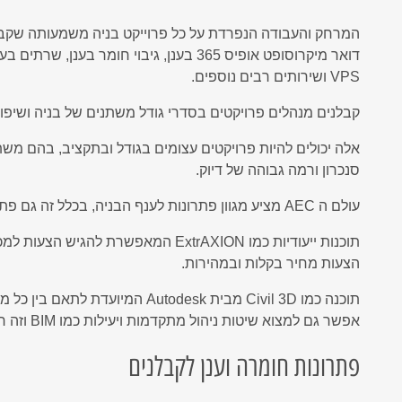
המרחק והעבודה הנפרדת על כל פרוייקט בניה משמעותה שקבל
דואר מיקרוסופט אופיס 365 בענן, גיבוי חומר 
VPS ושירותים רבים נוספים.
קבלנים מנהלים פרויקטים בסדרי גודל משתנים של בניה ושיפוצ
אלה יכולים להיות פרויקטים עצומים בגודל ובתקציב, בהם משת
סנכרון ורמה גבוהה של דיוק.
עולם ה AEC מציע מגוון פתרונות לענף הבניה, בכלל זה גם פתרונות ייעודיים לקבלנים.
תוכנות ייעודיות כמו ExtrAXION המאפשרת
הצעות מחיר בקלות ובמהירות.
תוכנה כמו Civil 3D מבית Autodesk המיועדת לתאם בין כל מאפייני הפרויקט, התשתיות והמערכות בלחיצת כפתור.
אפשר גם למצוא שיטות ניהול מתקדמות ויעילות כמו BIM וזה רק על קצה המזלג.
פתרונות חומרה וענן לקבלנים