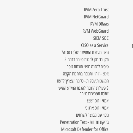
RVM Zero Trust
RVM NetGuard
RVM DRaas
RVM WebGuard
SIEM SOC
CISO as a Service
האם מערכת המחשוב שלך בסכנה?
תקן רב מגן להגנת סייבר ברמה 2
טיפים להגנה מפני תוכנות כופר
EDR - זיהוי ותגובה בתחנות הקצה
המשכיות עסקית - כל מה שצריך לדעת
9 פעולות החובה להגנת המידע האישי
שלכם מפריצות סייבר
אנטי וירוס ESET
אנטי וירוס ארגוני
גיבוי ענן מבוצר לשרתים
בדיקת חדירוּת - Penetration Test
Microsoft Defender for Office